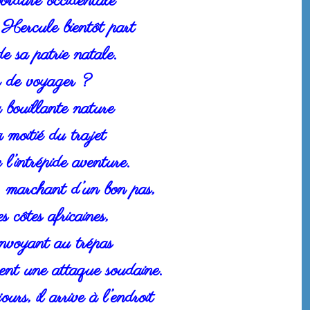
bordure occidentale
Hercule bientôt part
e sa patrie natale.
n de voyager ?
a bouillante nature
 moitié du trajet
l’intrépide aventure.
, marchant d’un bon pas,
s côtes africaines,
nvoyant au trépas
cent une attaque soudaine.
rs, il arrive à l’endroit