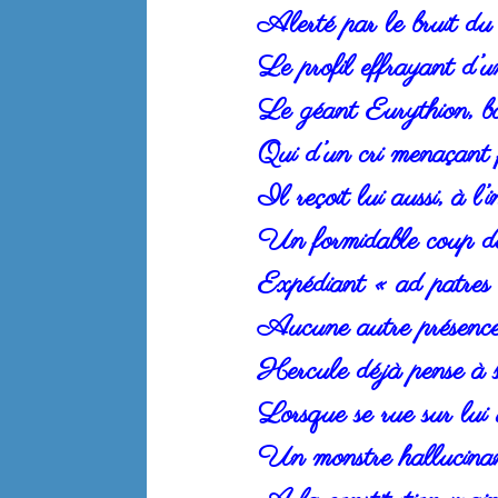
Alerté par le bruit du
Le profil effrayant d’u
Le géant Eurythion, bo
Qui d’un cri menaçant f
Il reçoit lui aussi, à l’
Un formidable coup de
Expédiant « ad patres »
Aucune autre présence 
Hercule déjà pense à s
Lorsque se rue sur lui 
Un monstre hallucinan