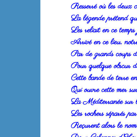
Resserré où les deux co
La légende prétend qu’
Les reliait en ce temps 
Arrivé en ce lieu, not
Par de grands coups de
Pour quelque obscur de
Cette bande de terre en
Qui ouvre cette mer sur
La Méditerranée sur l
Les rochers séparés pa
Reçurent alors le nom