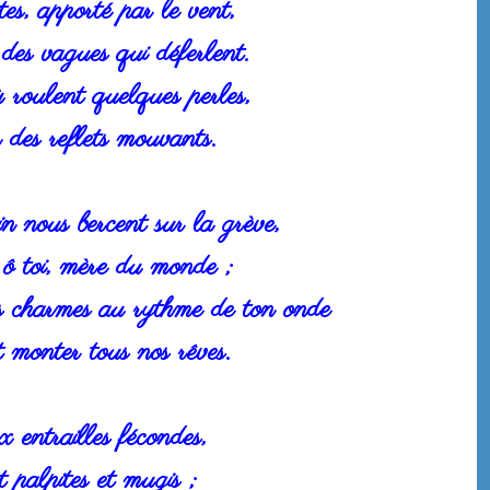
s, apporté par le vent,
des vagues qui déferlent.
ù roulent quelques perles,
n des reflets mouvants.
n nous bercent sur la grève,
 ô toi, mère du monde ;
s charmes au rythme de ton onde
t monter tous nos rêves.
 entrailles fécondes,
t palpites et mugis ;