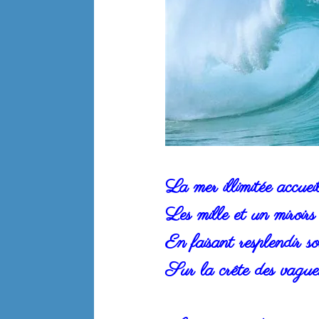
La mer illimitée accuei
Les mille et un miroirs
En faisant resplendir s
Sur la crête des vagues 