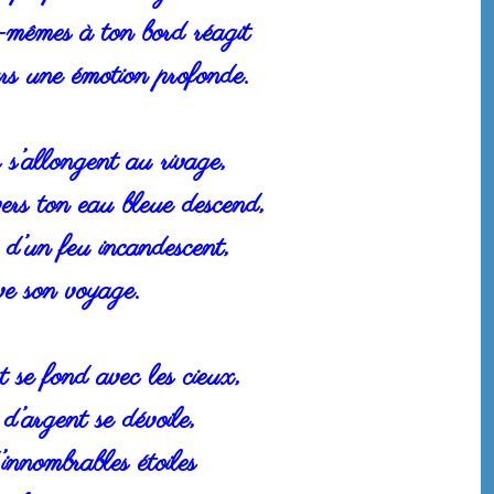
-mêmes à ton bord réagit
rs une émotion profonde.
 s’allongent au rivage,
ers ton eau bleue descend,
 d’un feu incandescent,
e son voyage.
t se fond avec les cieux,
d’argent se dévoile,
innombrables étoiles