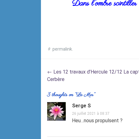
Dans l’ombre scintiller 
20
permalink
.
Post
←
Les 12 travaux d’Hercule 12/12 La cap
navigation
Cerbère
3 thoughts on “
La Mer
”
Serge S
26 juillet 2021 à 08:37
Heu…nous propulsent ?