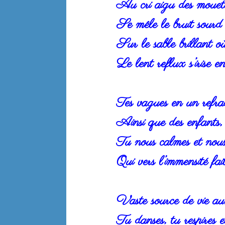
Au cri aigu des mouette
Se mêle le bruit sourd 
Sur le sable brillant o
Le lent reflux s’irise e
Tes vagues en un refrai
Ainsi que des enfants,
Tu nous calmes et nou
Qui vers l’immensité fai
Vaste source de vie aux
Tu danses, tu respires e