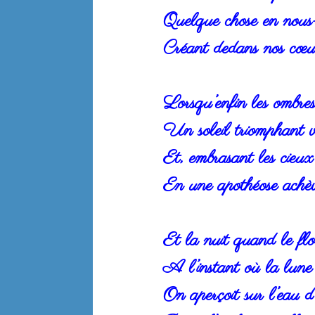
Quelque chose en nous
Créant dedans nos cœu
Lorsqu’enfin les ombres
Un soleil triomphant v
Et, embrasant les cieux
En une apothéose achèv
Et la nuit quand le flo
A l’instant où la lune 
On aperçoit sur l’eau d’