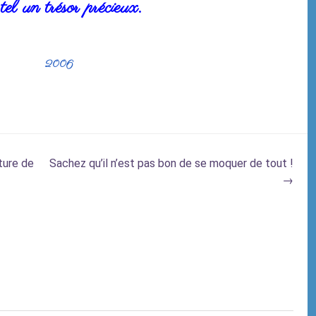
tel un trésor précieux.
06
ture de
Sachez qu’il n’est pas bon de se moquer de tout !
→