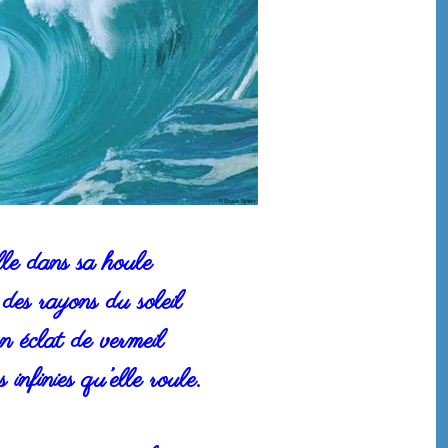
lle dans sa houle
 des rayons du soleil
on éclat de vermeil
infinies qu’elle roule.