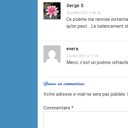
Serge S
26 juillet 2021 à 08:36
Ce poème me renvoie instanta
qu’on peut… Le balancement des
evera
2 juillet 2021 à 17:33
Merci, c’est un poème rafraich
Laisser un commentaire
Votre adresse e-mail ne sera pas publiée.
Commentaire
*