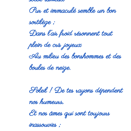
Pur et immaculé semble un bon
sortilège ;
Dans l’air froid résonnent tout
plein de cris joyeux
Au milieu des bonshommes et des
boules de neige.
Soleil ! De tes rayons dépendent
nos humeurs,
Et nos âmes qui sont toujours
inassouvies ;