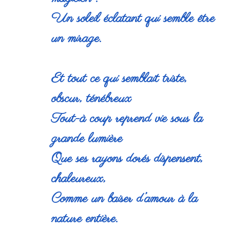
Un soleil éclatant qui semble être
un mirage.
Et tout ce qui semblait triste,
obscur, ténébreux
Tout-à coup reprend vie sous la
grande lumière
Que ses rayons dorés dispensent,
chaleureux,
Comme un baiser d’amour à la
nature entière.