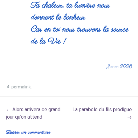
Ta chaleur, ta lumière nous
donnent le bonheur
Car en toi nous trouvons la source
de la Vie !
Janvier
2026
permalink
.
Post
←
Alors arrivera ce grand
La parabole du fils prodigue
navigation
jour qu’on attend
→
Laisser un commentaire