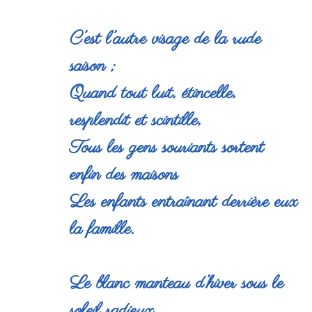
C’est l’autre visage de la rude
saison ;
Quand tout luit, étincelle,
resplendit et scintille,
Tous les gens souriants sortent
enfin des maisons
Les enfants entraînant derrière eux
la famille.
Le blanc manteau d’hiver sous le
soleil radieux