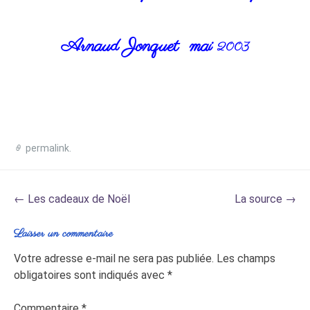
Arnaud Jonquet mai
2003
permalink
.
Post
←
Les cadeaux de Noël
La source
→
navigation
Laisser un commentaire
Votre adresse e-mail ne sera pas publiée.
Les champs
obligatoires sont indiqués avec
*
Commentaire
*