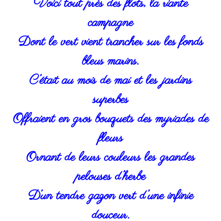
Voici tout près des flots, la riante
campagne
Dont le vert vient trancher sur les fonds
bleus marins.
C’était au mois de mai et les jardins
superbes
Offraient en gros bouquets des myriades de
fleurs
Ornant de leurs couleurs les grandes
pelouses d’herbe
D’un tendre gazon vert d’une infinie
douceur.