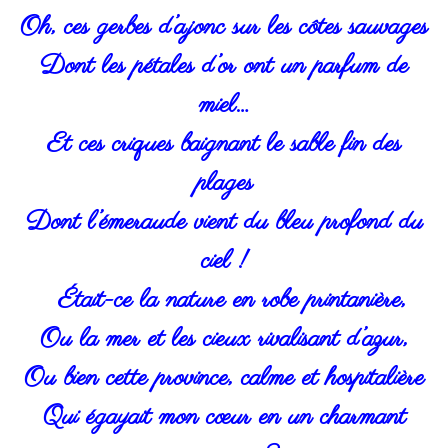
Oh, ces gerbes d’ajonc sur les côtes sauvages
Dont les pétales d’or ont un parfum de
miel…
Et ces criques baignant le sable fin des
plages
Dont l’émeraude vient du bleu profond du
ciel !
Était-ce la nature en robe printanière,
Ou la mer et les cieux rivalisant d’azur,
Ou bien cette province, calme et hospitalière
Qui égayait mon cœur en un charmant