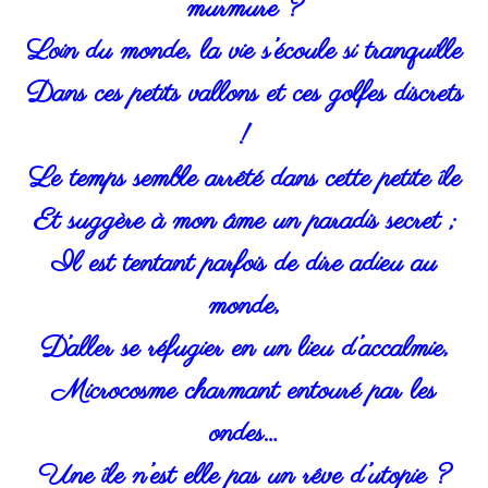
murmure ?
Loin du monde, la vie s’écoule si tranquille
Dans ces petits vallons et ces golfes discrets
!
Le temps semble arrêté dans cette petite île
Et suggère à mon âme un paradis secret ;
Il est tentant parfois de dire adieu au
monde,
D’aller se réfugier en un lieu d’accalmie,
Microcosme charmant entouré par les
ondes…
Une île n’est elle pas un rêve d’utopie ?