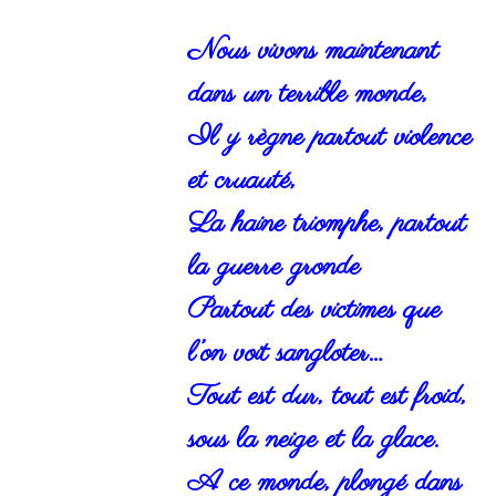
Nous vivons maintenant
dans un terrible monde,
Il y règne partout violence
et cruauté,
La haine triomphe, partout
la guerre gronde
Partout des victimes que
l’on voit sangloter…
Tout est dur, tout est froid,
sous la neige et la glace.
A ce monde, plongé dans