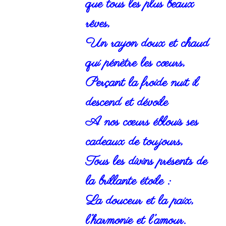
que tous les plus beaux
rêves,
Un rayon doux et chaud
qui pénètre les cœurs,
Perçant la froide nuit il
descend et dévoile
A nos cœurs éblouis ses
cadeaux de toujours,
Tous les divins présents de
la brillante étoile :
La douceur et la paix,
l’harmonie et l’amour.