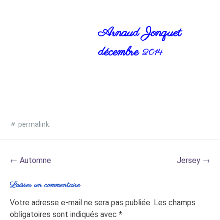
Arnaud Jonquet
décembre
2014
permalink
.
Post
←
Automne
Jersey
→
navigation
Laisser un commentaire
Votre adresse e-mail ne sera pas publiée.
Les champs
obligatoires sont indiqués avec
*