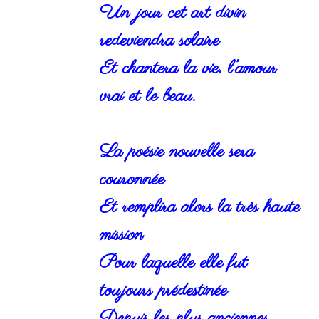
Un jour cet art divin
redeviendra solaire
Et chantera la vie, l’amour
vrai et le beau.
La poésie nouvelle sera
couronnée
Et remplira alors la très haute
mission
Pour laquelle elle fut
toujours prédestinée
Depuis les plus anciennes