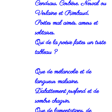
Cendrars, Corbière, Nerval ou
Verlaine et Rimbaud,
Poètes mal aimés, amers et
solitaires,
Qui de la poésie faites un triste
tableau ?
Que de mélancolie et de
langueur malsaine,
D’abattement profond et de
sombre chagrin,
Que de lamentations, de