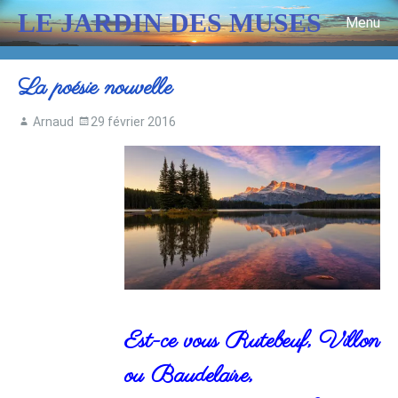
LE JARDIN DES MUSES
Menu
Skip to content
La poésie nouvelle
Arnaud
29 février 2016
Est-ce vous Rutebeuf, Villon
ou Baudelaire,