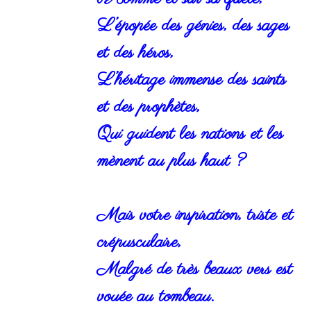
L’épopée des génies, des sages
et des héros,
L’héritage immense des saints
et des prophètes,
Qui guident les nations et les
mènent au plus haut ?
Mais votre inspiration, triste et
crépusculaire,
Malgré de très beaux vers est
vouée au tombeau.