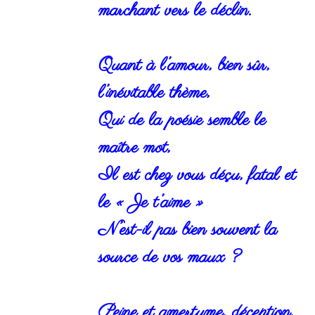
marchant vers le déclin.
Quant à l’amour, bien sûr,
l’inévitable thème,
Qui de la poésie semble le
maître mot,
Il est chez vous déçu, fatal et
le « Je t’aime »
N’est-il pas bien souvent la
source de vos maux ?
Peine et amertume, déception,