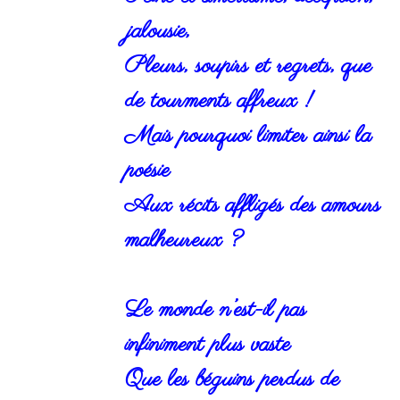
jalousie,
Pleurs, soupirs et regrets, que
de tourments affreux !
Mais pourquoi limiter ainsi la
poésie
Aux récits affligés des amours
malheureux ?
Le monde n’est-il pas
infiniment plus vaste
Que les béguins perdus de