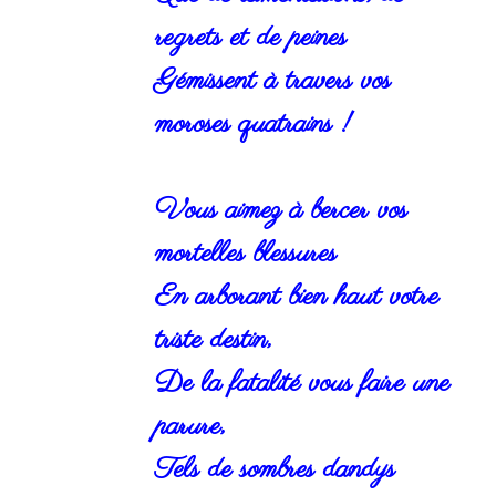
regrets et de peines
Gémissent à travers vos
moroses quatrains !
Vous aimez à bercer vos
mortelles blessures
En arborant bien haut votre
triste destin,
De la fatalité vous faire une
parure,
Tels de sombres dandys