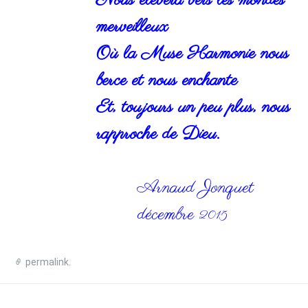
merveilleux
Où la Muse Harmonie nous
berce et nous enchante
Et, toujours un peu plus, nous
rapproche de Dieu.
Arnaud Jonquet
décembre
2015
permalink
.