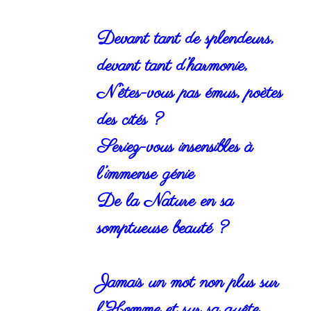
Devant tant de splendeurs,
devant tant d’harmonie,
N’êtes-vous pas émus, poètes
des cités ?
Seriez-vous insensibles à
l’immense génie
De la Nature en sa
somptueuse beauté ?
Jamais un mot non plus sur
l’Homme et sur sa quête,