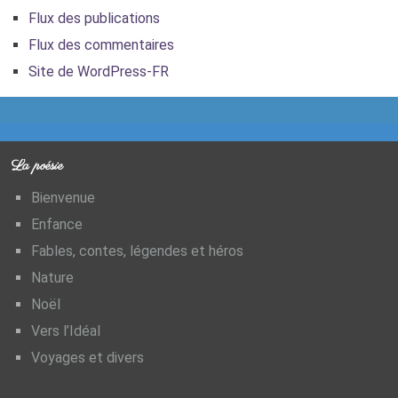
Flux des publications
Flux des commentaires
Site de WordPress-FR
La poésie
Bienvenue
Enfance
Fables, contes, légendes et héros
Nature
Noël
Vers l’Idéal
Voyages et divers