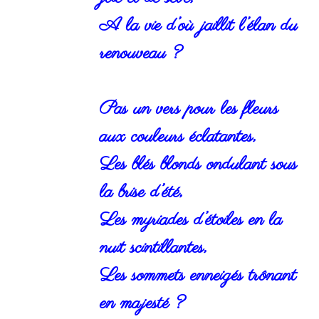
A la vie d’où jaillit l’élan du
renouveau ?
Pas un vers pour les fleurs
aux couleurs éclatantes,
Les blés blonds ondulant sous
la brise d’été,
Les myriades d’étoiles en la
nuit scintillantes,
Les sommets enneigés trônant
en majesté ?