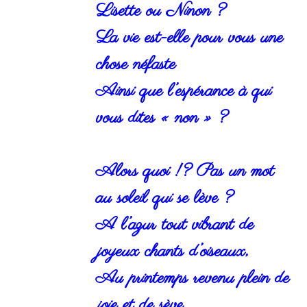
Lisette ou Ninon ?
La vie est-elle pour vous une
chose néfaste
Ainsi que l’espérance à qui
vous dites « non » ?
Alors quoi !? Pas un mot
au soleil qui se lève ?
A l’azur tout vibrant de
joyeux chants d’oiseaux,
Au printemps revenu plein de
joie et de sève,