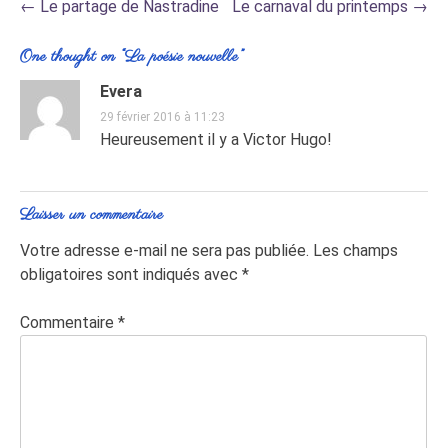
Post
←
Le partage de Nastradine
Le carnaval du printemps
→
navigation
One thought on “
La poésie nouvelle
”
Evera
29 février 2016 à 11:23
Heureusement il y a Victor Hugo!
Laisser un commentaire
Votre adresse e-mail ne sera pas publiée.
Les champs
obligatoires sont indiqués avec
*
Commentaire
*