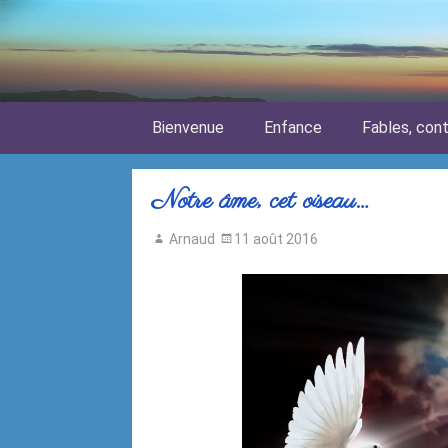
Skip to content
Bienvenue
Enfance
Fables, con
Notre âme, cet oiseau…
Arnaud
11 août 2016