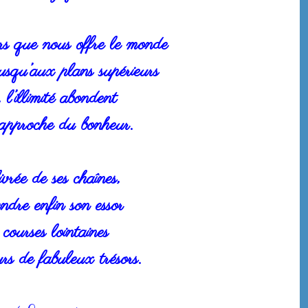
s que nous offre le monde
usqu’aux plans supérieurs
l’illimité abondent
approche du bonheur.
vrée de ses chaînes,
ndre enfin son essor
 courses lointaines
s de fabuleux trésors.