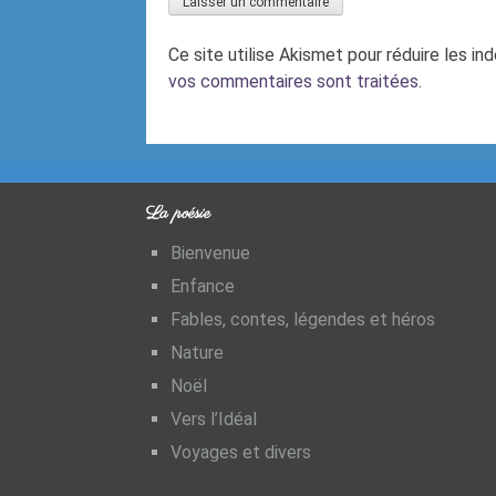
Ce site utilise Akismet pour réduire les in
vos commentaires sont traitées
.
La poésie
Bienvenue
Enfance
Fables, contes, légendes et héros
Nature
Noël
Vers l’Idéal
Voyages et divers