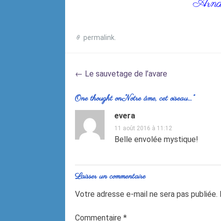
Arna
permalink
.
Post
←
Le sauvetage de l’avare
navigation
One thought on “
Notre âme, cet oiseau…
”
evera
11 août 2016 à 11:12
Belle envolée mystique!
Laisser un commentaire
Votre adresse e-mail ne sera pas publiée.
Commentaire
*