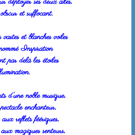
r déployer ses deux ailes,
bscur et suffocant.
s vastes et blanches voiles
 nommé Inspiration
t par delà les étoiles
llumination.
nts d’une noble musique,
spectacle enchanteur,
aux reflets féériques,
 aux magiques senteurs,