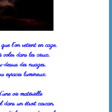
que l’on retient en cage,
 voler dans les cieux,
u-dessus des nuages,
s espaces lumineux.
’une vie matérielle
l dans un étroit carcan,