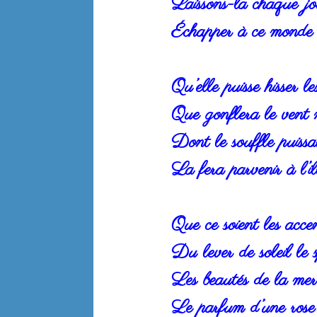
Laissons-la chaque jou
Échapper à ce monde o
Qu’elle puisse hisser le
Que gonflera le vent
Dont le souffle puissan
La fera parvenir à l’i
Que ce soient les acce
Du lever de soleil le 
Les beautés de la mer 
Le parfum d’une rose