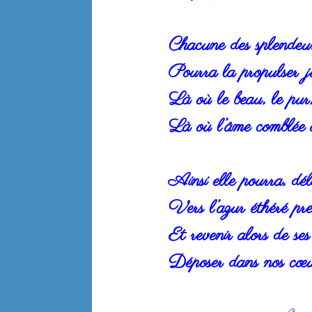
Chacune des splendeur
Pourra la propulser j
Là où le beau, le pur, 
Là où l’âme comblée 
Ainsi elle pourra, déli
Vers l’azur éthéré pre
Et revenir alors de ses
Déposer dans nos cœur