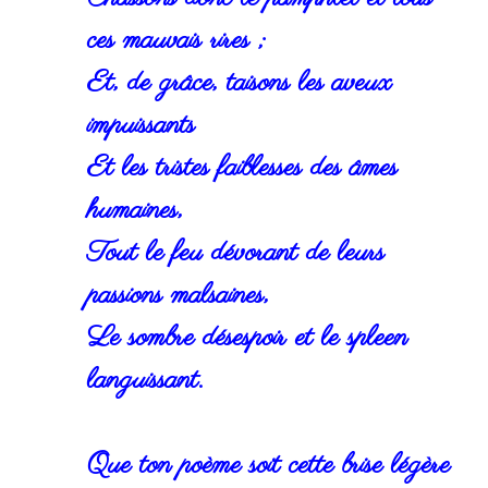
ces mauvais rires ;
Et, de grâce, taisons les aveux
impuissants
Et les tristes faiblesses des âmes
humaines,
Tout le feu dévorant de leurs
passions malsaines,
Le sombre désespoir et le spleen
languissant.
Que ton poème soit cette brise légère