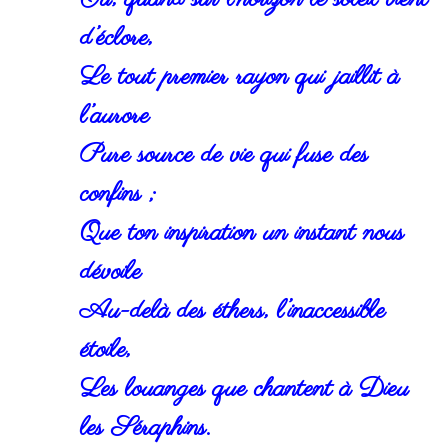
d’éclore,
Le tout premier rayon qui jaillit à
l’aurore
Pure source de vie qui fuse des
confins ;
Que ton inspiration un instant nous
dévoile
Au-delà des éthers, l’inaccessible
étoile,
Les louanges que chantent à Dieu
les Séraphins.