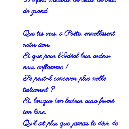
de grand.
Que tes vers, ô Poète, ennoblissent
notre âme,
Et que pour l’Idéal leur ardeur
nous enflamme !
Se peut-il concevoir plus noble
testament ?
Et, lorsque ton lecteur aura fermé
ton livre,
Qu’il ait plus que jamais le désir de