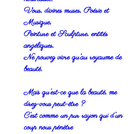
Vous, divines muses, Poésie et
Musique,
Peinture et Sculpture, entités
angéliques,
Ne pouvez vivre qu’au royaume de
beauté.
Mais qu’est-ce que la beauté, me
direz-vous peut-être ?
C’est comme un pur rayon qui d’un
coup nous pénètre