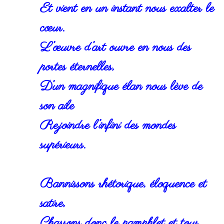
Et vient en un instant nous exalter le
cœur.
L’œuvre d’art ouvre en nous des
portes éternelles,
D’un magnifique élan nous lève de
son aile
Rejoindre l’infini des mondes
supérieurs.
Bannissons rhétorique, éloquence et
satire,
Chassons donc le pamphlet et tous