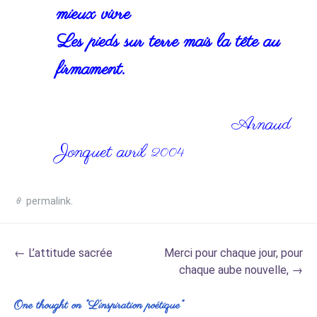
mieux vivre
Les pieds sur terre mais la tête au
firmament.
Arnaud
Jonquet avril
2004
permalink
.
Post
←
L’attitude sacrée
Merci pour chaque jour, pour
navigation
chaque aube nouvelle,
→
One thought on “
L’inspiration poétique
”