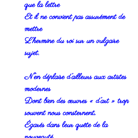
que la lettre
Et il ne convient pas assurément de
mettre
L’hermine du roi sur un vulgaire
sujet.
N’en déplaise d’ailleurs aux artistes
modernes
Dont bien des œuvres « d’art » trop
souvent nous consternent,
Égarés dans leur quête de la
nouveauté.