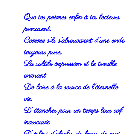
Que tes poèmes enfin à tes lecteurs
procurent,
Comme s’ils s’abreuvaient d’une onde
toujours pure,
La subtile impression et le trouble
enivrant
De boire à la source de l’éternelle
vie,
D’ étancher pour un temps leur soif
inassouvie
D’ infini, d’absolu, de beau, de vrai,