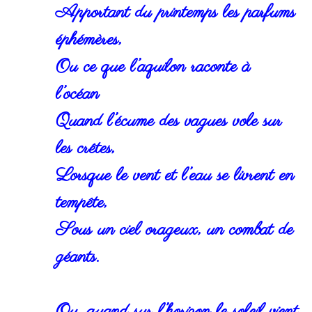
Apportant du printemps les parfums
éphémères,
Ou ce que l’aquilon raconte à
l’océan
Quand l’écume des vagues vole sur
les crêtes,
Lorsque le vent et l’eau se livrent en
tempête,
Sous un ciel orageux, un combat de
géants.
Ou, quand sur l’horizon le soleil vient