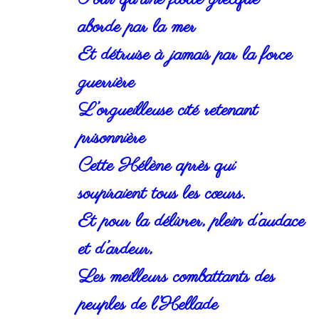
aborde par la mer
Et détruise à jamais par la force
guerrière
L’orgueilleuse cité retenant
prisonnière
Cette Hélène après qui
soupiraient tous les cœurs.
Et pour la délivrer, plein d’audace
et d’ardeur,
Les meilleurs combattants des
peuples de l’Hellade