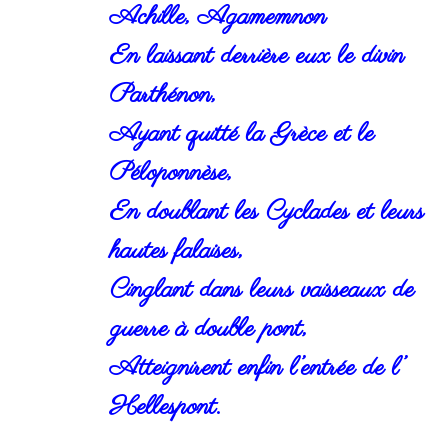
Achille, Agamemnon
En laissant derrière eux le divin
Parthénon,
Ayant quitté la Grèce et le
Péloponnèse,
En doublant les Cyclades et leurs
hautes falaises,
Cinglant dans leurs vaisseaux de
guerre à double pont,
Atteignirent enfin l’entrée de l’
Hellespont.