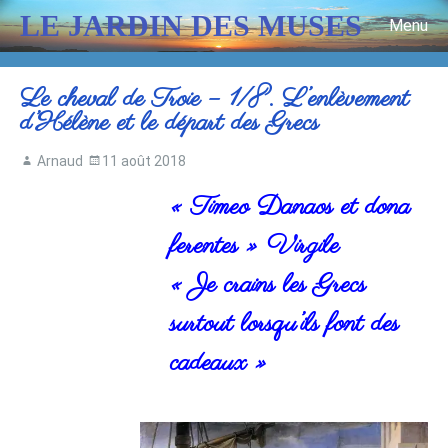
LE JARDIN DES MUSES
Menu
Skip to content
Le cheval de Troie – 1/8. L’enlèvement
d’Hélène et le départ des Grecs
Arnaud
11 août 2018
« Timeo Danaos et dona
ferentes » Virgile
« Je crains les Grecs
surtout lorsqu’ils font des
cadeaux »