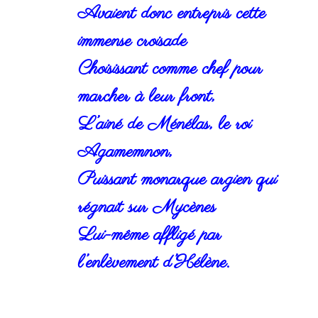
Avaient donc entrepris cette
immense croisade
Choisissant comme chef pour
marcher à leur front,
L’ainé de Ménélas, le roi
Agamemnon,
Puissant monarque argien qui
régnait sur Mycènes
Lui-même affligé par
l’enlèvement d’Hélène.