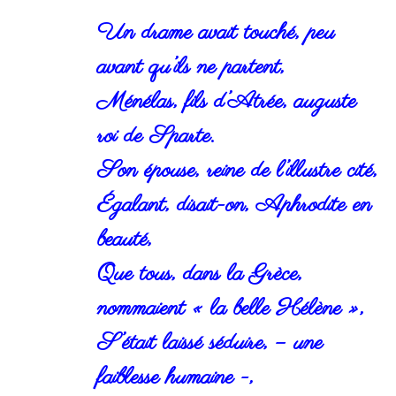
Un drame avait touché, peu
avant qu’ils ne partent,
Ménélas, fils d’Atrée, auguste
roi de Sparte.
Son épouse, reine de l’illustre cité,
Égalant, disait-on, Aphrodite en
beauté,
Que tous, dans la Grèce,
nommaient « la belle Hélène »,
S’était laissé séduire, – une
faiblesse humaine -,