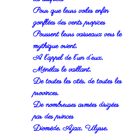
Pour que leurs voiles enfin
gonflées des vents propices
Poussent leurs vaisseaux vers le
mythique orient,
A l’appel de l’un d’eux,
Ménélas le vaillant,
De toutes les cités, de toutes les
provinces,
De nombreuses armées dirigées
par des princes
Diomède, Ajax, Ulysse,