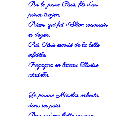
Par le jeune Pâris, fils d’un
prince troyen,
Priam, qui fut d’Ilion souverain
et doyen.
Puis Pâris escorté de la belle
infidèle,
Regagna en bateau l’illustre
citadelle.
Le pauvre Ménélas exhorta
donc ses pairs
Pour qu’une flotte grecque