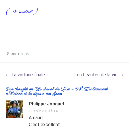
( à suivre )
permalink
.
Post
←
La victoire finale
Les beautés de la vie
→
navigation
One thought on “
Le cheval de Troie – 1/8. L’enlèvement
d’Hélène et le départ des Grecs
”
Philippe Jonquet
11 août 2018 à 14:35
Arnaud,
C’est excellent.