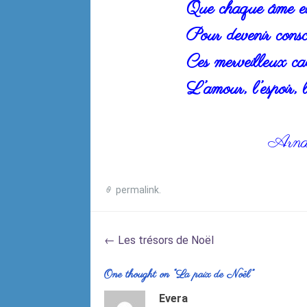
Que chaque âme enf
Pour devenir consci
Ces merveilleux ca
L’amour, l’espoir, 
Arna
permalink
.
Post
←
Les trésors de Noël
navigation
One thought on “
La paix de Noël
”
Evera