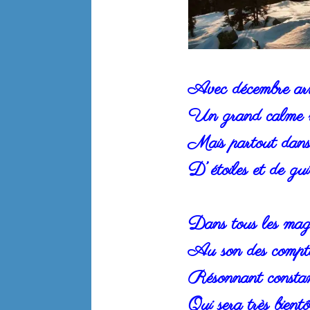
Avec décembre arri
Un grand calme r
Mais partout dans l
D’ étoiles et de gu
Dans tous les maga
Au son des comptin
Résonnant consta
Qui sera très bient