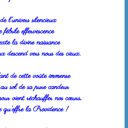
e l’univers silencieux
fébrile effervescence
xte la divine naissance
 descend vers nous des cieux.
nt de cette voûte immense
au sol de sa pure candeur
ur vient réchauffer nos cœurs,
 qu’offre la Providence !