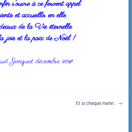
in s’ouvre à ce fervent appel
ente et accueillir en elle
deaux de la Vie éternelle
la joie et la paix de Noël !
ud Jonquet décembre
2018
Et si chaque matin…
→