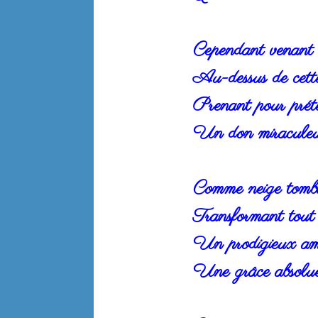
Cependant venant d
Au-dessus de cette 
Prenant pour préte
Un don miraculeux
Comme neige tomba
Transformant tout 
Un prodigieux amo
Une grâce absolue