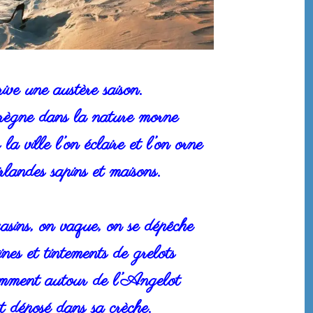
ve une austère saison.
ègne dans la nature morne
a ville l’on éclaire et l’on orne
irlandes sapins et maisons.
sins, on vaque, on se dépêche
es et tintements de grelots
mment autour de l’Angelot
ôt déposé dans sa crèche.