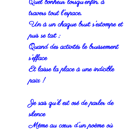
Quel bonheur lorsqu’enfin, à
travers tout l’espace,
Un à un chaque bruit s’estompe et
puis se tait ;
Quand des activités le bruissement
s’efface
Et laisse la place à une indicible
paix !
Je sais qu’il est osé de parler de
silence
Même au cœur d’un poème où