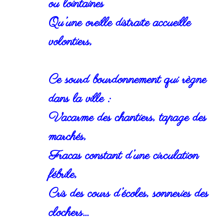
ou lointaines
Qu’une oreille distraite accueille
volontiers,
Ce sourd bourdonnement qui règne
dans la ville :
Vacarme des chantiers, tapage des
marchés,
Fracas constant d’une circulation
fébrile,
Cris des cours d’écoles, sonneries des
clochers…