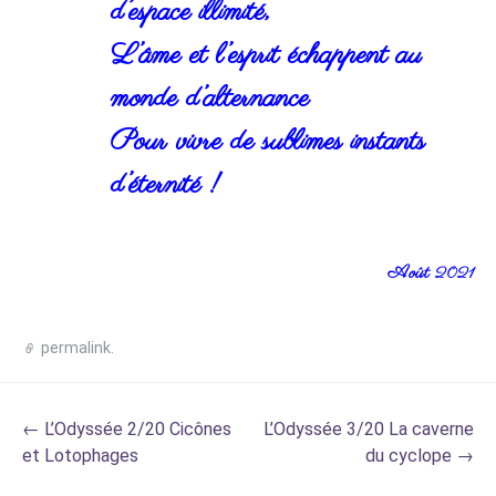
d’espace illimité,
L’âme et l’esprit échappent au
monde d’alternance
Pour vivre de sublimes instants
d’éternité !
Août
2021
permalink
.
Post
←
L’Odyssée 2/20 Cicônes
L’Odyssée 3/20 La caverne
navigation
et Lotophages
du cyclope
→