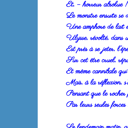
Et, – horreur absolue !
Le monstre ensuite se d
Une amphore de lait et
Ulysse, révolté, dans 
Est près à se jeter, l’é
Sur cet être cruel, ré
Et même cannibale qui l
Mais, à la réflexion, s’a
Pensant que le rocher 
Par leurs seules forces
Le lendemain matin, ap