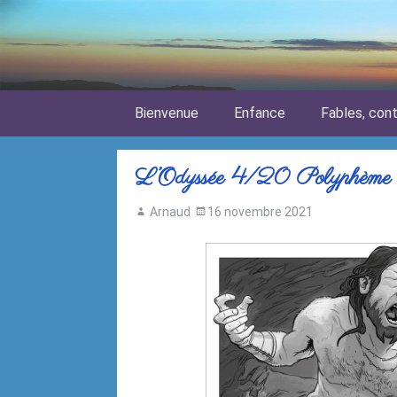
Skip to content
Bienvenue
Enfance
Fables, con
L’Odyssée 4/20 Polyphème
Arnaud
16 novembre 2021