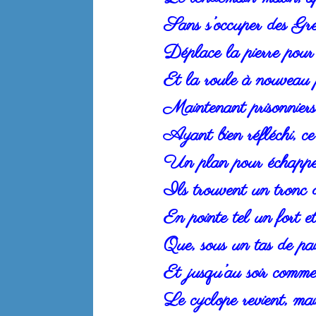
Sans s’occuper des Grec
Déplace la pierre pour 
Et la roule à nouveau 
Maintenant prisonniers
Ayant bien réfléchi, ce
Un plan pour échapper 
Ils trouvent un tronc d
En pointe tel un fort e
Que, sous un tas de pai
Et jusqu’au soir comme
Le cyclope revient, main