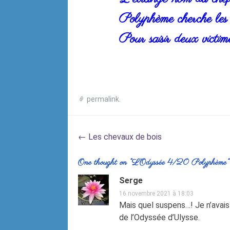
Polyphème cherche les
Pour saisir deux victime
permalink
.
Post
←
Les chevaux de bois
navigation
One thought on “
L’Odyssée 4/20 Polyphème
”
Serge
16 novembre 2021 à 18:03
Mais quel suspens…! Je n’avais
de l’Odyssée d’Ulysse.