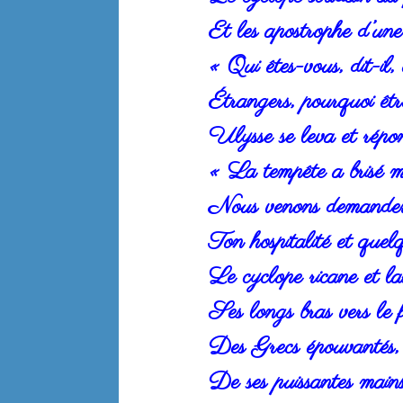
Et les apostrophe d’une 
« Qui êtes-vous, dit-il,
Étrangers, pourquoi êt
Ulysse se leva et répon
« La tempête a brisé m
Nous venons demander,
Ton hospitalité et quel
Le cyclope ricane et l
Ses longs bras vers le
Des Grecs épouvantés, 
De ses puissantes mains