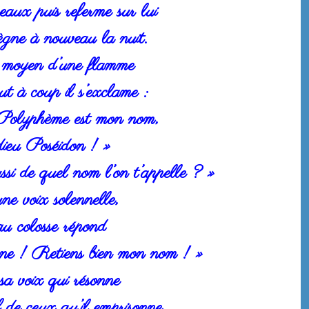
eaux puis referme sur lui
ègne à nouveau la nuit.
u moyen d’une flamme
ut à coup il s’exclame :
 Polyphème est mon nom,
 dieu Poséidon ! »
si de quel nom l’on t’appelle ? »
une voix solennelle,
u colosse répond
ne ! Retiens bien mon nom ! »
sa voix qui résonne
de ceux qu’il emprisonne,