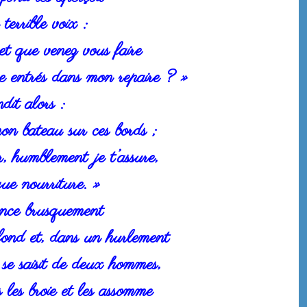
terrible voix :
 et que venez vous faire
re entrés dans mon repaire ? »
dit alors :
on bateau sur ces bords ;
 humblement je t’assure,
que nourriture. »
ance brusquement
 fond et, dans un hurlement
se saisit de deux hommes,
 les broie et les assomme