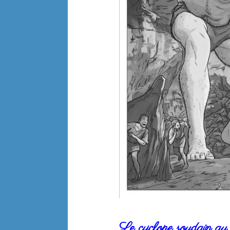
Le cyclope soudain au 