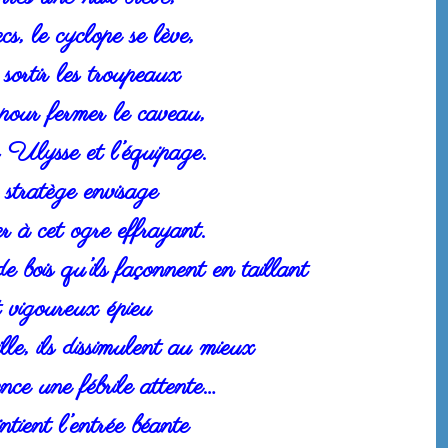
s, le cyclope se lève,
sortir les troupeaux
pour fermer le caveau,
 Ulysse et l’équipage.
 stratège envisage
à cet ogre effrayant.
e bois qu’ils façonnent en taillant
t vigoureux épieu
lle, ils dissimulent au mieux
nce une fébrile attente…
tient l’entrée béante