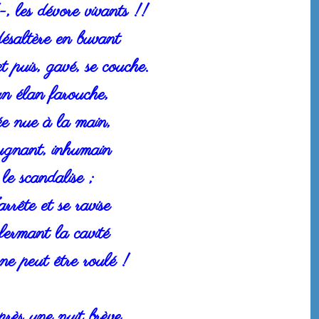
-, les dévore vivants !!
ésaltère en buvant
 puis, gavé, se couche.
un élan farouche,
pée nue à la main,
pugnant, inhumain
e scandalise ;
rrête et se ravise
fermant la cavité
 ne peut être roulé !
rès une nuit brève,