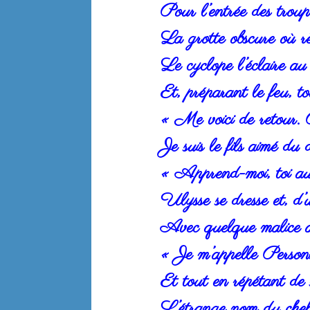
Pour l’entrée des troup
La grotte obscure où r
Le cyclope l’éclaire a
Et, préparant le feu, to
« Me voici de retour.
Je suis le fils aimé du
« Apprend-moi, toi aus
Ulysse se dresse et, d’
Avec quelque malice a
« Je m’appelle Person
Et tout en répétant de 
L’étrange nom du chef 