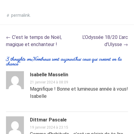
permalink
.
Post
←
C’est le temps de Noël,
L’Odyssée 18/20 L’arc
navigation
magique et enchanteur !
d’Ulysse
→
3 thoughts on “
Nombreux sont aujourd’hui ceux qui croient en la
chance
”
Isabelle Masselin
21 janvier 2024 à 08:09
Magnifique ! Bonne et lumineuse année à vous!
Isabelle
Dittmar Pascale
19 janvier 2024 à 23:15