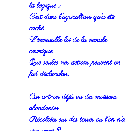
la logique ;
C’est dans l’agriculture qu’a été
caché
L’immuable loi de la morale
cosmique
Que seules nos actions peuvent en
fait déclencher.
Car a-t-on déjà vu des moissons
abondantes
Récoltées sur des terres où l’on n’a