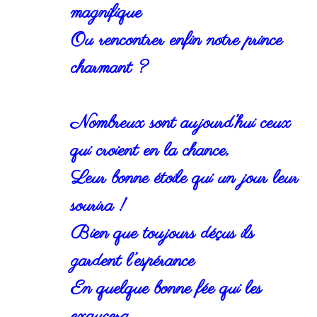
magnifique
Ou rencontrer enfin notre prince
charmant ?
Nombreux sont aujourd’hui ceux
qui croient en la chance,
Leur bonne étoile qui un jour leur
sourira !
Bien que toujours déçus ils
gardent l’espérance
En quelque bonne fée qui les
exaucera…