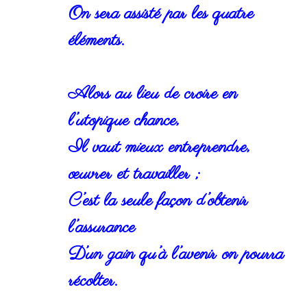
On sera assisté par les quatre
éléments.
Alors au lieu de croire en
l’utopique chance,
Il vaut mieux entreprendre,
œuvrer et travailler ;
C’est la seule façon d’obtenir
l’assurance
D’un gain qu’à l’avenir on pourra
récolter.