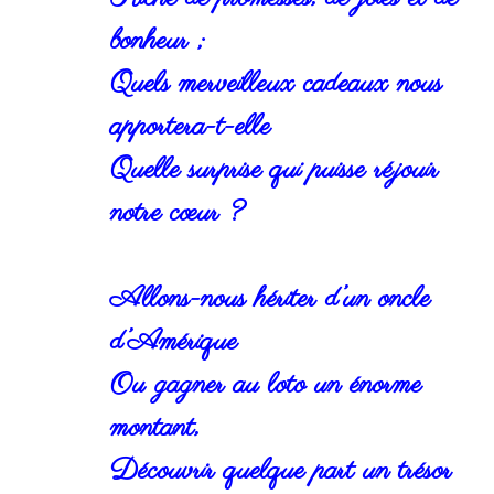
bonheur ;
Quels merveilleux cadeaux nous
apportera-t-elle
Quelle surprise qui puisse réjouir
notre cœur ?
Allons-nous hériter d’un oncle
d’Amérique
Ou gagner au loto un énorme
montant,
Découvrir quelque part un trésor