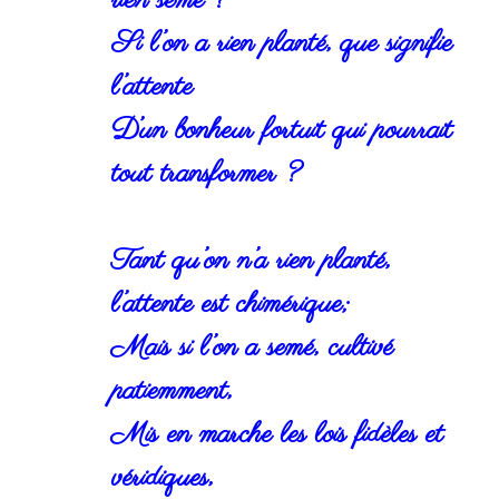
rien semé ?
Si l’on a rien planté, que signifie
l’attente
D’un bonheur fortuit qui pourrait
tout transformer ?
Tant qu’on n’a rien planté,
l’attente est chimérique;
Mais si l’on a semé, cultivé
patiemment,
Mis en marche les lois fidèles et
véridiques,