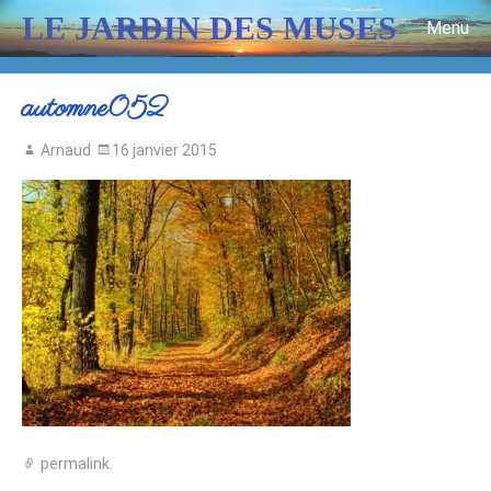
LE JARDIN DES MUSES
Menu
Skip to content
automne052
Arnaud
16 janvier 2015
permalink
.