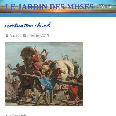
LE JARDIN DES MUSES
Menu
Skip to content
construction cheval
Arnaud
6 février 2019
permalink
.